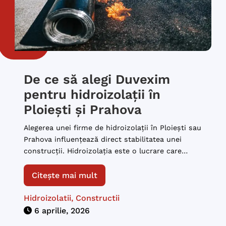
De ce să alegi Duvexim
pentru hidroizolații în
Ploiești și Prahova
Alegerea unei firme de hidroizolații în Ploiești sau
Prahova influențează direct stabilitatea unei
construcții. Hidroizolația este o lucrare care
protejează structura de rezistență, controlează
contactul cu apa și influențează comportamentul
Citește mai mult
clădirii în timp. Din acest motiv, selecția
executantului trebuie făcută pe criterii tehnice,
Hidroizolatii
,
Constructii
nu doar pe criteriul prețului. Duvexim este
6 aprilie, 2026
prezentă în zona Ploiești – […]