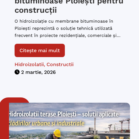
bituminoase Ploiești pentru
construcții
O hidroizolație cu membrane bituminoase în
Ploiești reprezintă o soluție tehnică utilizată
frecvent în proiecte rezidențiale, comerciale și
industriale, datorită capacității acestui sistem de
a crea o barieră continuă împotriva apei. Ploiești
Citește mai mult
are variații de temperatură pronunțate și
episoade de precipitații intense, motiv pentru
Hidroizolatii
,
Constructii
care alegerea unui sistem hidroizolant configurat
2 martie, 2026
corect poate influența direct comportamentul
[…]