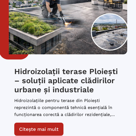
Hidroizolații terase Ploiești
– soluții aplicate clădirilor
urbane și industriale
Hidroizolațiile pentru terase din Ploiești
reprezintă o componentă tehnică esențială în
funcționarea corectă a clădirilor rezidențiale,
comerciale și industriale. Terasa concentrează
solicitări climatice directe, variații de
Citește mai mult
temperatură și expunere constantă la apă, iar